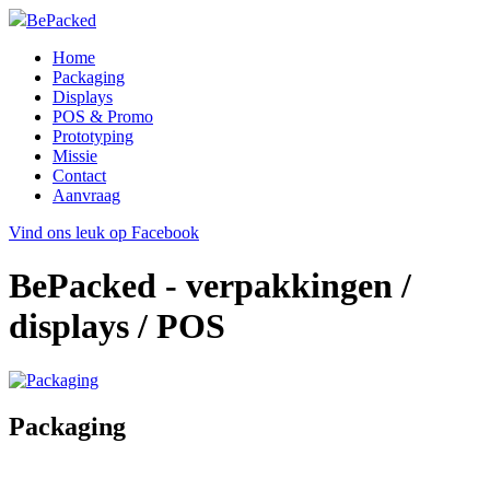
BePacked
Home
Packaging
Displays
POS & Promo
Prototyping
Missie
Contact
Aanvraag
Vind ons leuk op Facebook
BePacked - verpakkingen /
displays / POS
Packaging