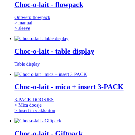
Choc-o-lait - flowpack
Ontwerp flowpack
> manual
> sleeve
Choc-o-lait - table display
Table display
Choc-o-lait - mica + insert 3-PACK
3-PACK DOOSJES
> Mica doosje
> Insert in vlakkarton
Choc-o-lait - Giftpack