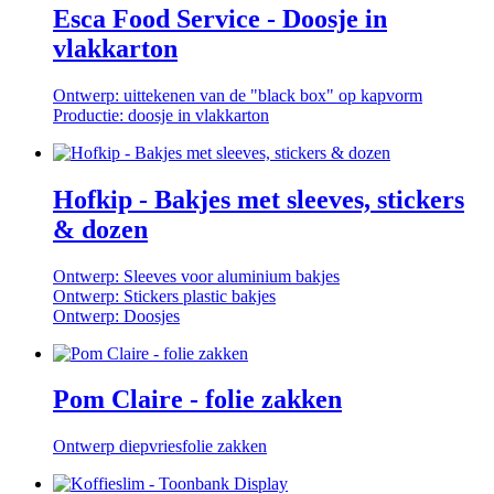
Esca Food Service - Doosje in
vlakkarton
Ontwerp: uittekenen van de "black box" op kapvorm
Productie: doosje in vlakkarton
Hofkip - Bakjes met sleeves, stickers
& dozen
Ontwerp: Sleeves voor aluminium bakjes
Ontwerp: Stickers plastic bakjes
Ontwerp: Doosjes
Pom Claire - folie zakken
Ontwerp diepvriesfolie zakken