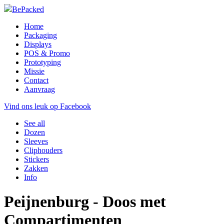
BePacked
Home
Packaging
Displays
POS & Promo
Prototyping
Missie
Contact
Aanvraag
Vind ons leuk op Facebook
See all
Dozen
Sleeves
Cliphouders
Stickers
Zakken
Info
Peijnenburg - Doos met
Compartimenten