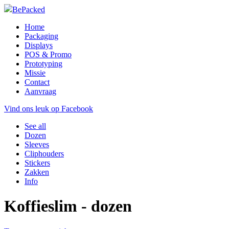
BePacked
Home
Packaging
Displays
POS & Promo
Prototyping
Missie
Contact
Aanvraag
Vind ons leuk op Facebook
See all
Dozen
Sleeves
Cliphouders
Stickers
Zakken
Info
Koffieslim - dozen