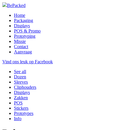
BePacked
Home
Packaging
Displays
POS & Promo
Prototyping
Missie
Contact
Aanvraag
Vind ons leuk op Facebook
See all
Dozen
Sleeves
Cliphouders
Displays
Zakken
POS
Stickers
Prototypes
Info